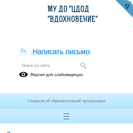
МУ ДО "ЦДОД
"ВДОХНОВЕНИЕ"
Написать письмо
Комиссия по соблюдению
Версия для слабовидящих
требований к служебному
поведению и урегулированию
конфликта интересов
(аттестационная комиссия)
Сведения об образовательной организации
05.07.2023