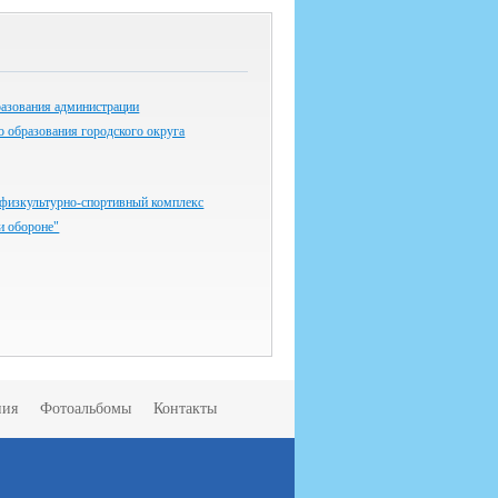
разования администрации
 образования городского округа
 физкультурно-спортивный комплекс
 и обороне"
ния
Фотоальбомы
Контакты