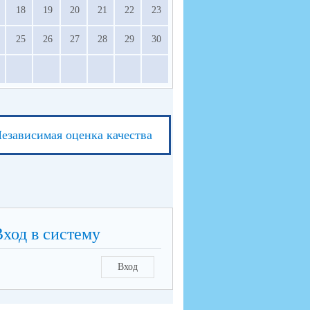
18
19
20
21
22
23
25
26
27
28
29
30
езависимая оценка качества
Вход в систему
Вход