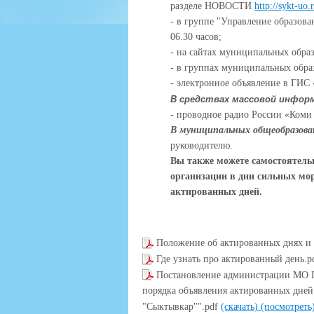
разделе НОВОСТИ
http://sykt-uo.
- в группе "Управление образова
06.30 часов;
- на сайтах муниципальных образ
- в группах муниципальных обра
- электронное объявление в ГИС 
В средствах массовой инфор
- проводное радио России «Коми 
В муниципальных общеобразова
руководителю.
Вы также можете самостоятель
организации в дни сильных мо
актированных дней.
Положение об актированных днях и 
Где узнать про актированный день.p
Постановление администрации МО Г
порядка объявления актированных дне
"Сыктывкар"".pdf
(скачать)
(посмотреть