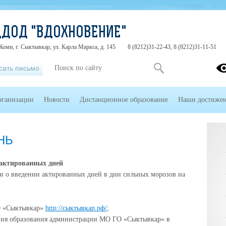
ЦДОД "ВДОХНОВЕНИЕ"
Коми, г. Сыктывкар, ул. Карла Маркса, д. 145
8 (8212)31-22-43, 8 (8212)31-11-51
сать письмо
рганизации
Новости
Дистанционное образование
Наши достиже
НЬ
актированных дней
 о введении актированных дней в дни сильных морозов на
О «Сыктывкар»
http://сыктывкар.рф/
;
ения образования администрации МО ГО «Сыктывкар» в