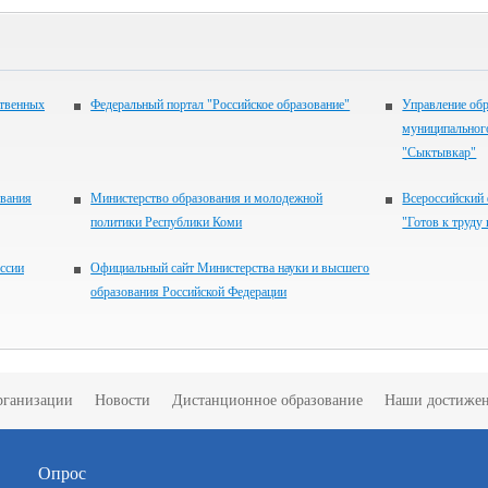
ственных
Федеральный портал "Российское образование"
Управление об
муниципального
"Сыктывкар"
вания
Министерство образования и молодежной
Всероссийский
политики Республики Коми
"Готов к труду
ссии
Официальный сайт Министерства науки и высшего
образования Российской Федерации
рганизации
Новости
Дистанционное образование
Наши достиже
Опрос